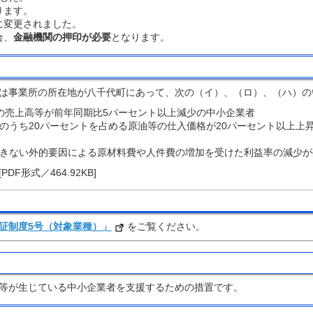
ります。
に変更されました。
合、
金融機関の押印が必要
となります。
は事業所の所在地が八千代町にあって、次の（イ）、（ロ）、（ハ）の
間の売上高等が前年同期比5パーセント以上減少の中小企業者
価のうち20パーセントを占める原油等の仕入価格が20パーセント以上
できない外的要因による原材料費や人件費の増加を受けた利益率の減少
[PDF形式／464.92KB]
証制度5号（対象業種）」
をご覧ください。
等が生じている中小企業者を支援するための措置です。