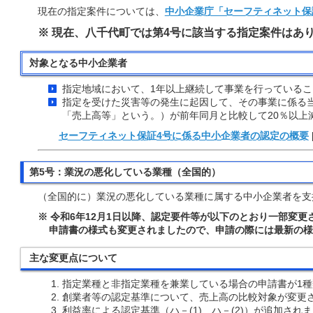
現在の指定案件については、
中小企業庁「セーフティネット保
※ 現在、八千代町では第4号に該当する指定案件はあ
対象となる中小企業者
指定地域において、1年以上継続して事業を行っているこ
指定を受けた災害等の発生に起因して、その事業に係る
「売上高等」という。）が前年同月と比較して20％以上
セーフティネット保証4号に係る中小企業者の認定の概要
第5号：業況の悪化している業種（全国的）
（全国的に）業況の悪化している業種に属する中小企業者を支
※ 令和6年12月1日以降、認定要件等が以下のとおり一部変更
申請書の様式も変更されましたので、申請の際には最新の様
主な変更点について
指定業種と非指定業種を兼業している場合の申請書が1
創業者等の認定基準について、売上高の比較対象が変更
利益率による認定基準（ハ－(1)、ハ－(2)）が追加され