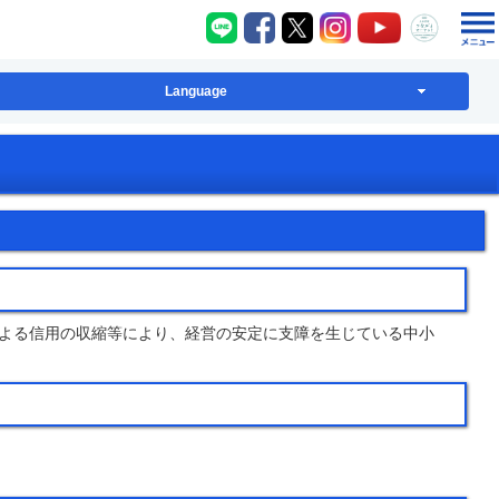
八千代町LINE
八千代町Facebook
八千代町X
八千代町Instagram
八千代町YouT
八千代
Language
よる信用の収縮等により、経営の安定に支障を生じている中小