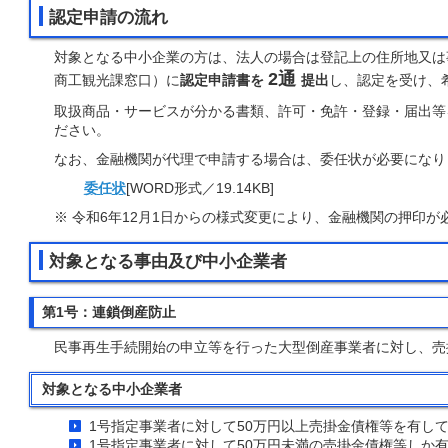
認定申請の流れ
対象となる中小企業の方は、法人の場合は登記上の住所地又は
2通
商工観光課窓口）に
認定申請書を
提出
し、認定を受け、
取扱商品・サービスが分かる書類、許可・免許・登録・届出等
ださい。
なお、金融機関が代理で申請する場合は、委任状が必要になり
委任状
[WORD形式／19.14KB]
※ 令和6年12月1日からの様式変更により、金融機関の押印
対象となる事由及び中小企業者
第1号：連鎖倒産防止
民事再生手続開始の申立等を行った大型倒産事業者に対し、売
対象となる中小企業者
1号指定事業者に対して50万円以上売掛金債権等を有し
1号指定事業者に対して50万円未満の売掛金債権等しか