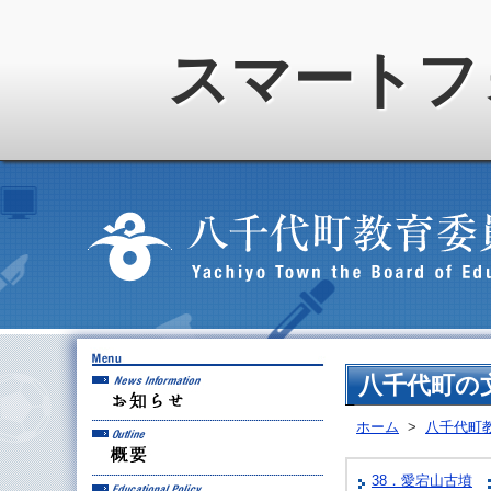
スマートフ
お知らせ
八千代町の
ホーム
>
八千代町
概要
38．愛宕山古墳
教育方針