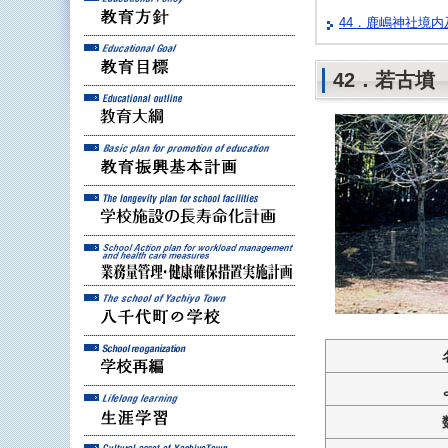
44．鹿嶋神社境
教育目標
42．若古墳
教育大綱
教育振興基本計画
学校施設の長寿命化計
業務量管理・健康確保
八千代町の学校
学校再編
生涯学習
八千代町の文化財