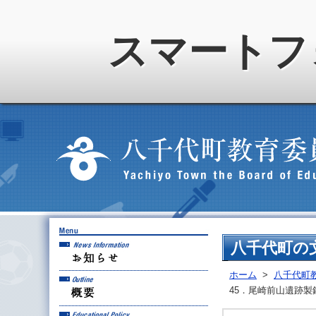
スマートフ
お知らせ
八千代町の
ホーム
>
八千代町
概要
45．尾崎前山遺跡製
教育方針