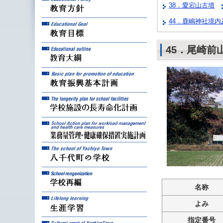
38．愛宕山古墳
44．鹿嶋神社境
教育目標
教育大綱
45．尾崎前
教育振興基本計画
学校施設の長寿命化計
業務量管理・健康確保
八千代町の学校
学校再編
名称
生涯学習
よみ
指定番号
八千代町の文化財