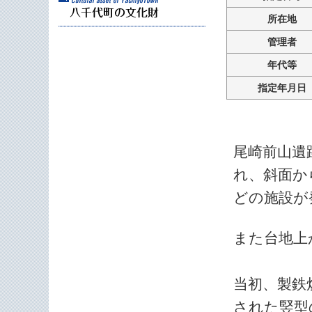
所在地
管理者
年代等
指定年月日
尾崎前山遺
れ、斜面か
どの施設が
また台地上
当初、製鉄
された竪型