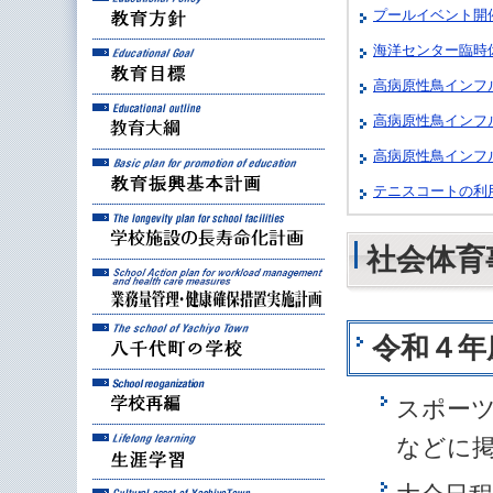
プールイベント開
海洋センター臨時
教育目標
高病原性鳥インフ
教育大綱
高病原性鳥インフ
高病原性鳥インフ
教育振興基本計画
テニスコートの利
学校施設の長寿命化計
社会体育
業務量管理・健康確保
八千代町の学校
令和４年
学校再編
スポー
生涯学習
などに
八千代町の文化財