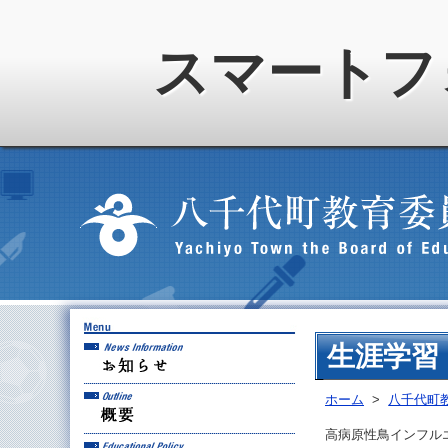
スマートフ
お知らせ
生涯学習
概要
ホーム
>
八千代町
高病原性鳥インフル
教育方針