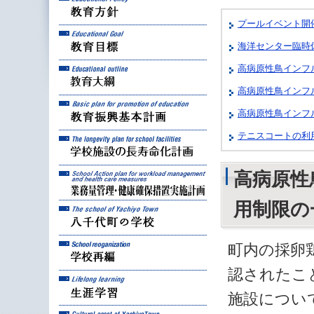
プールイベント開
教育目標
海洋センター臨時
教育大綱
高病原性鳥インフ
高病原性鳥インフ
教育振興基本計画
高病原性鳥インフ
テニスコートの利
学校施設の長寿命化計
業務量管理・健康確保
高病原性
用制限の
八千代町の学校
学校再編
町内の採卵
認されたこ
生涯学習
施設につい
八千代町の文化財