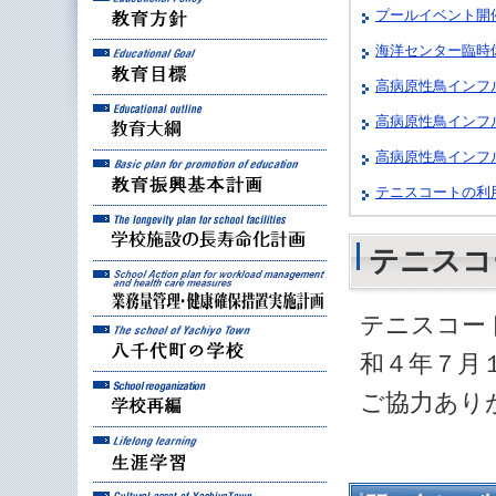
プールイベント開
海洋センター臨時
教育目標
高病原性鳥インフ
教育大綱
高病原性鳥インフ
高病原性鳥インフ
教育振興基本計画
テニスコートの利
学校施設の長寿命化計
テニスコ
業務量管理・健康確保
テニスコー
八千代町の学校
和４年７月
学校再編
ご協力あり
生涯学習
八千代町の文化財