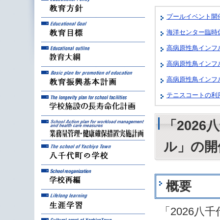
プールイベント開
教育目標
海洋センター臨時
教育大綱
高病原性鳥インフ
高病原性鳥インフ
教育振興基本計画
高病原性鳥インフ
テニスコートの利
学校施設の長寿命化計
業務量管理・健康確保
「202
ル」の開
八千代町の学校
学校再編
概要
生涯学習
「2026
八千代町の文化財