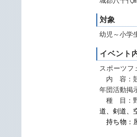
城郡八千代町
対象
幼児～小学
イベント
スポーツフ
内 容：競
年団活動掲
種 目：野
道、剣道、
持ち物：屋