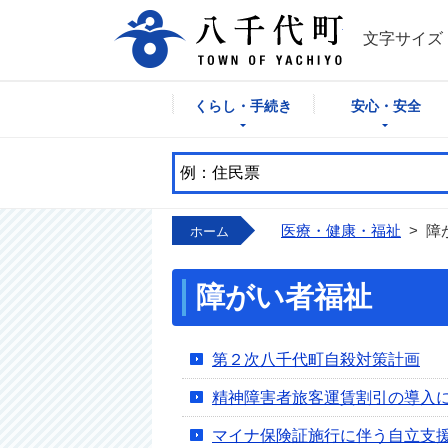
八千代町公式
文字サイズ
くらし・手続き
安心・安全
医療・健康・福祉
>
障
ホーム
障がい者福祉
第２次八千代町自殺対策計画
精神障害者旅客運賃割引の導入
マイナ保険証施行に伴う自立支