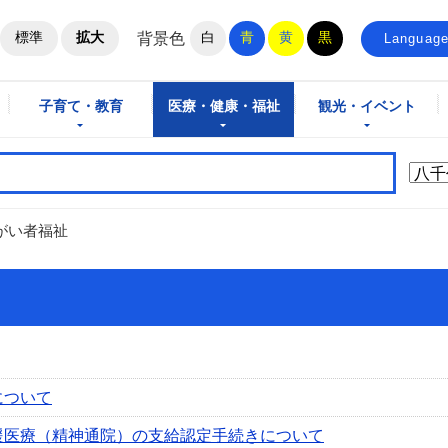
ホームページ
標準
拡大
白
青
黄
黒
背景色
Languag
子育て・教育
医療・健康・福祉
観光・イベント
がい者福祉
について
援医療（精神通院）の支給認定手続きについて