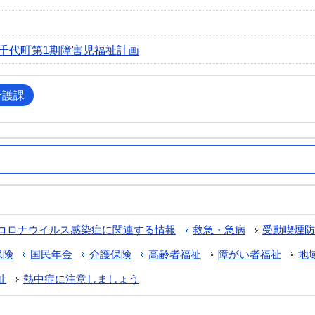
千代町第1期障害児福祉計画
介護課
コロナウイルス感染症に関連する情報
救急・急病
受動喫煙防
保険
国民年金
介護保険
高齢者福祉
障がい者福祉
地
祉
熱中症に注意しましょう