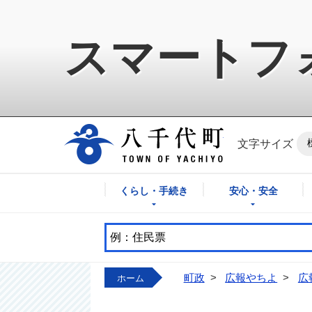
スマートフ
八千代町公式ホ
文字サイズ
くらし・手続き
安心・安全
町政
>
広報やちよ
>
広
ホーム