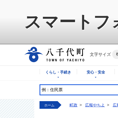
スマートフ
八千代町公式ホ
文字サイズ
くらし・手続き
安心・安全
町政
>
広報やちよ
>
広
ホーム