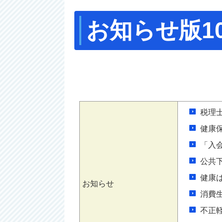
お知らせ版1
税理
健康
「入
公共
健康
お知らせ
消費
不正