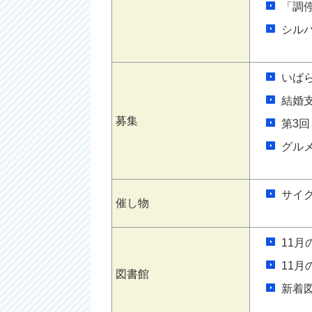
「調
シル
いば
結婚
募集
第3
グル
サイ
催し物
11月
11月
図書館
新着