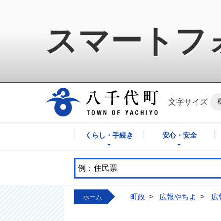
スマートフ
八千代町公式ホ
文字サイズ
くらし・手続き
安心・安全
町政
>
広報やちよ
>
広
ホーム