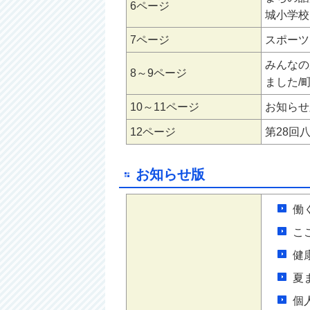
6ページ
城小学校
7ページ
スポーツ
みんなの
8～9ページ
ました/町
10～11ページ
お知らせ版
12ページ
第28回
お知らせ版
働
こ
健
夏
個