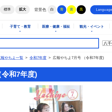
ホームページ
標準
拡大
白
青
黄
黒
背景色
Languag
子育て・教育
医療・健康・福祉
観光・イベント
広報やちよ一覧
>
令和7年度
>
広報やちよ7月号 （令和7年度)
令和7年度)