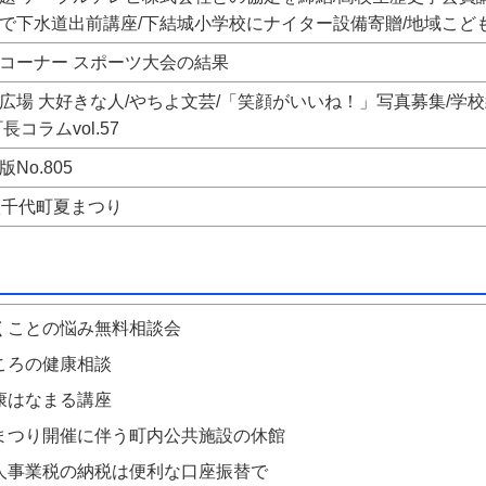
で下水道出前講座/下結城小学校にナイター設備寄贈/地域こど
コーナー スポーツ大会の結果
広場 大好きな人/やちよ文芸/「笑顔がいいね！」写真募集/学
長コラムvol.57
No.805
八千代町夏まつり
くことの悩み無料相談会
ころの健康相談
康はなまる講座
まつり開催に伴う町内公共施設の休館
人事業税の納税は便利な口座振替で