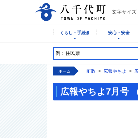
八千代町公式
文字サイズ
くらし・手続き
安心・安全
町政
>
広報やちよ
>
ホーム
広報やちよ7月号 （