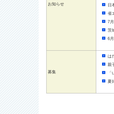
お知らせ
日
省
7
茨
6
は
親
募集
「
夏