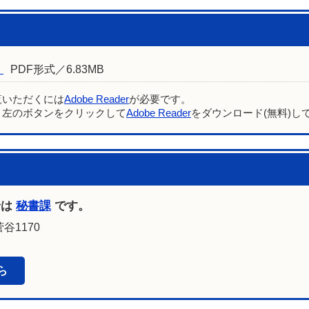
）
PDF形式／6.83MB
覧いただくには
Adobe Reader
が必要です。
、左のボタンをクリックして
Adobe Reader
をダウンロード(無料)し
せは
秘書課
です。
谷1170
ら