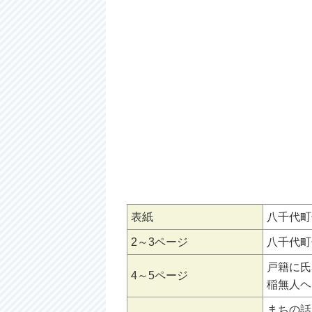
表紙
八千代町
2～3ページ
八千代町
戸籍に氏
4～5ページ
稲無人ヘ
まちの話