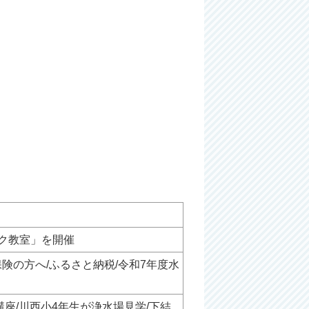
ク教室」を開催
険の方へ/ふるさと納税/令和7年度水
座/川西小4年生が浄水場見学/下結