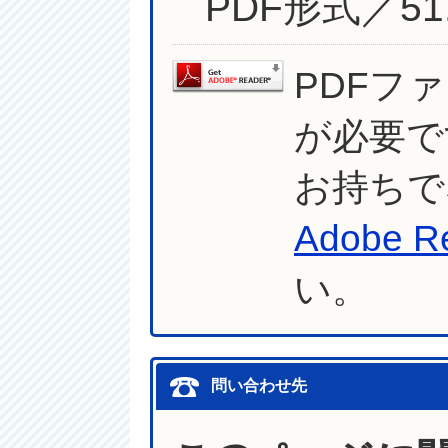
PDF形式／51.
PDFフ
が必要で
お持ちで
Adobe R
い。
問い合わせ先