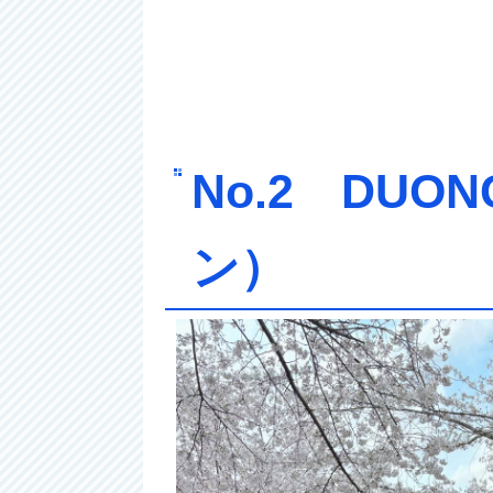
No.2 DUO
ン）