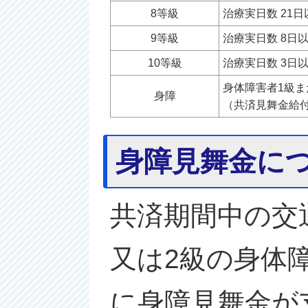
8等級
治療実日数 21日
9等級
治療実日数 8日
10等級
治療実日数 3日
身体障害者1級ま
身障
（共済見舞金給
身障見舞金に
共済期間中の交
又は2級の身体
に身障見舞金が