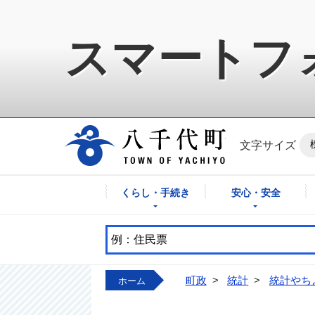
スマートフ
八千代町公式ホ
文字サイズ
くらし・手続き
安心・安全
町政
>
統計
>
統計やち
ホーム