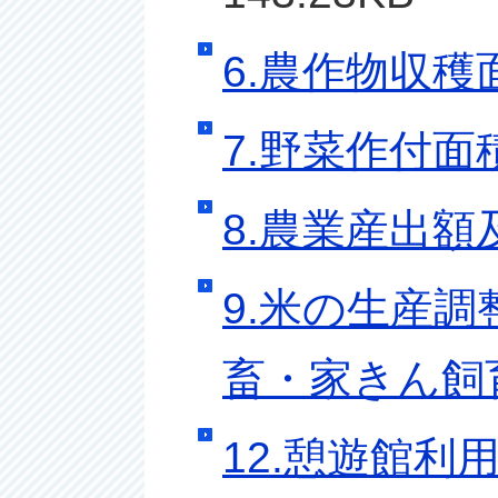
6.農作物収穫
7.野菜作付面
8.農業産出
9.米の生産調整
畜・家きん飼
12.憩遊館利