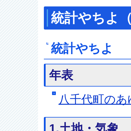
統計やちよ（
統計やちよ
年表
八千代町のあ
1.土地・気象