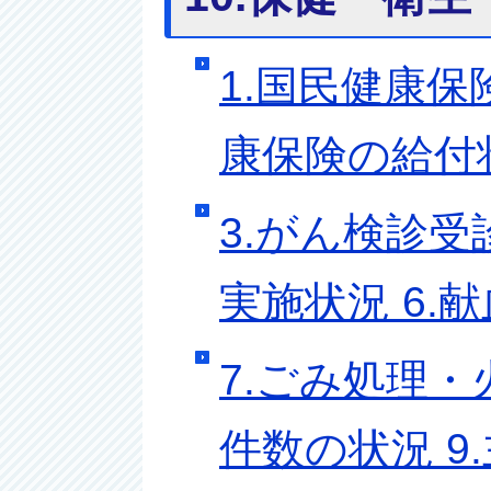
1.国民健康保
康保険の給付
3.がん検診受
実施状況 6.
7.ごみ処理・
件数の状況 9