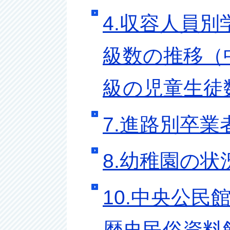
4.収容人員別
級数の推移（中
級の児童生徒
7.進路別卒業
8.幼稚園の状
10.中央公民館
歴史民俗資料館