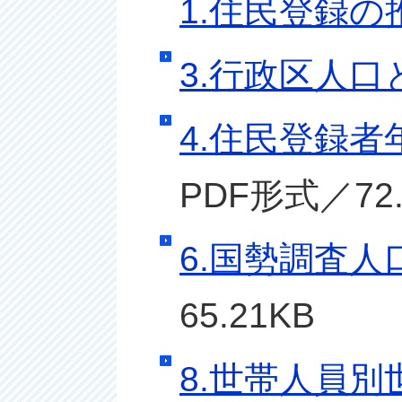
1.住民登録の
3.行政区人口
4.住民登録者
PDF形式／72.
6.国勢調査人
65.21KB
8.世帯人員別