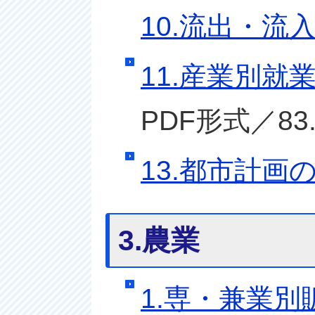
10.流出・流
11.産業別就
PDF形式／83.
13.都市計画
3.農業
1.専・兼業別