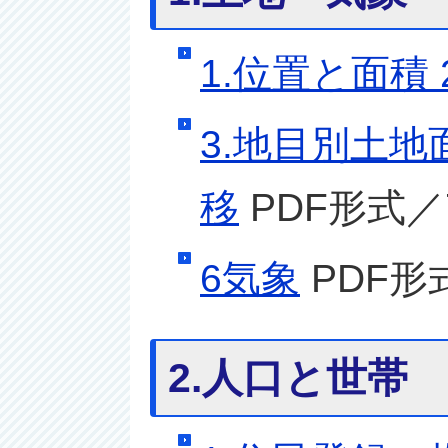
1.位置と面積
3.地目別土地
移
PDF形式／7
6気象
PDF形式
2.人口と世帯