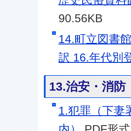
90.56KB
14.町立図書
訳 16.年代
13.治安・消防
1.犯罪（下妻
内）
PDF形式／