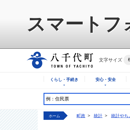
スマートフ
八千代町公式ホ
文字サイズ
くらし・手続き
安心・安全
町政
>
統計
>
統計やち
ホーム