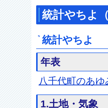
統計やちよ
統計やちよ
年表
八千代町のあゆみ
1.土地・気象