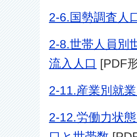
2-6.国勢調査人
2-8.世帯人員別
流入人口
[PDF形
2-11.産業別就
2-12.労働力状
口と世帯数
[PD