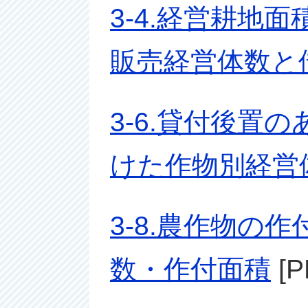
3-4.経営耕地
販売経営体数と
3-6.貸付後置
けた作物別経営
3-8.農作物の
数・作付面積
[P