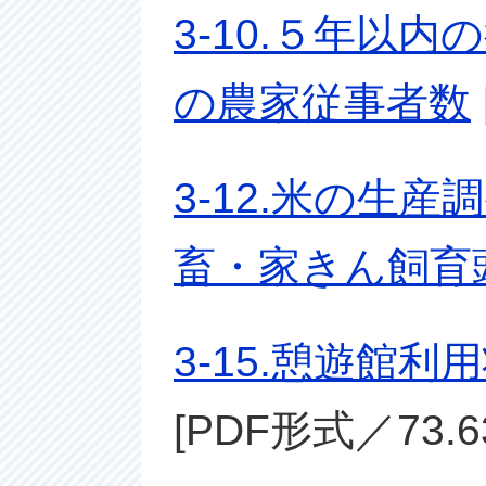
3-10.５年以
の農家従事者数
3-12.米の生産
畜・家きん飼育
3-15.憩遊館
[PDF形式／73.6