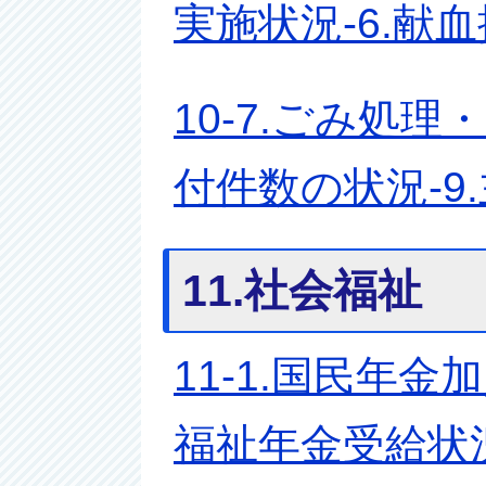
実施状況-6.献
10-7.ごみ処
付件数の状況-9
11.社会福祉
11-1.国民年金
福祉年金受給状