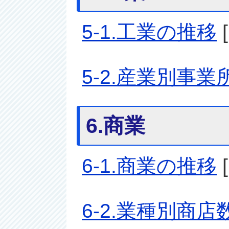
5-1.工業の推移
5-2.産業別事
6.商業
6-1.商業の推移
6-2.業種別商