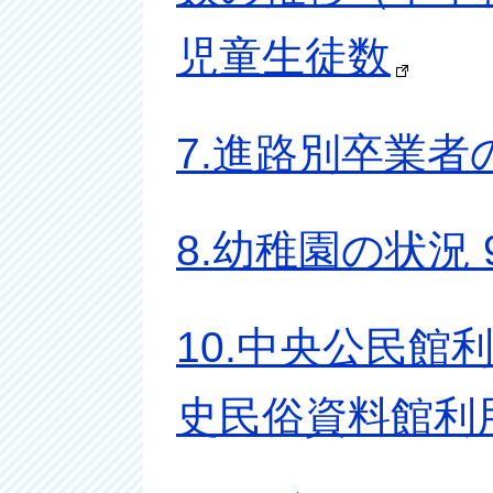
児童生徒数
7.進路別卒業者
8.幼稚園の状況
10.中央公民館利
史民俗資料館利用