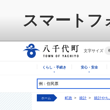
スマートフ
八千代町公式ホ
文字サイズ
くらし・手続き
安心・安全
町政
>
統計
>
統計やち
ホーム