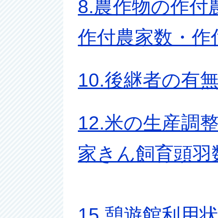
8.農作物の作付
作付農家数・作
10.後継者の有
12.米の生産調整
家きん飼育頭羽
15.憩遊館利用