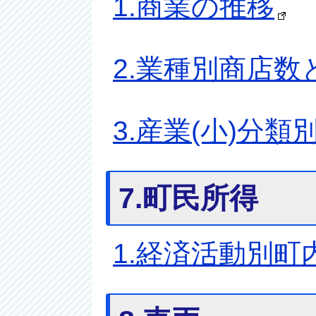
1.商業の推移
2.業種別商店
3.産業(小)分
7.町民所得
1.経済活動別町