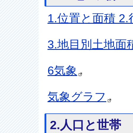
1.位置と面積 2
3.地目別土地面
6気象
気象グラフ
2.人口と世帯