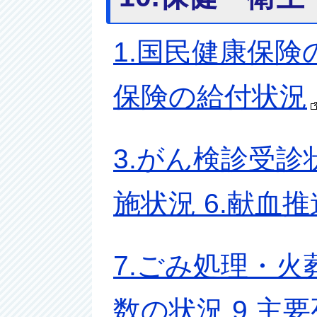
1.国民健康保険
保険の給付状況
3.がん検診受診
施状況 6.献血
7.ごみ処理・火
数の状況 9.主