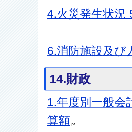
4.火災発生状況
6.消防施設及び
14.財政
1.年度別一般会
算額