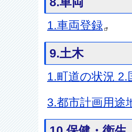
8.車両
1.車両登録
9.土木
1.町道の状況 
3.都市計画用途
10.保健・衛生