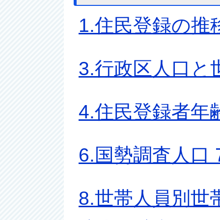
1.住民登録の推移
3.行政区人口と
4.住民登録者年
6.国勢調査人口
8.世帯人員別世