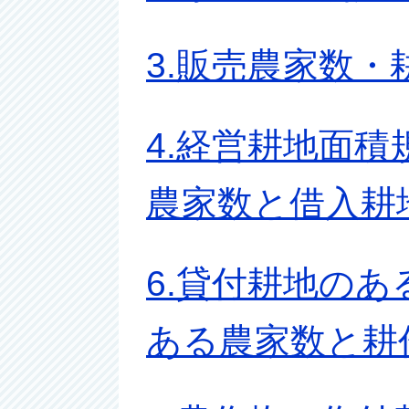
3.販売農家数
4.経営耕地面積
農家数と借入耕
6.貸付耕地のあ
ある農家数と耕