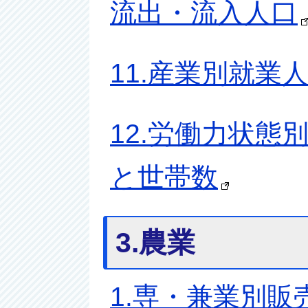
流出・流入人口
11.産業別就業
12.労働力状態
と世帯数
3.農業
1.専・兼業別販