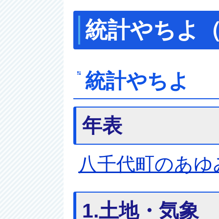
統計やちよ（
統計やちよ
年表
八千代町のあゆ
1.土地・気象