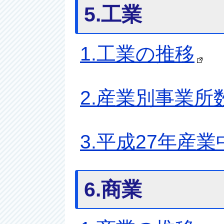
5.工業
1.工業の推移
2.産業別事業所
3.平成27年産
6.商業