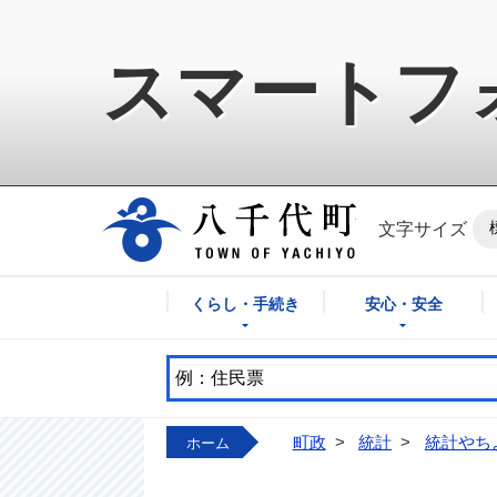
スマートフ
八千代町公式ホ
文字サイズ
くらし・手続き
安心・安全
町政
>
統計
>
統計やち
ホーム