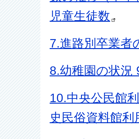
児童生徒数
7.進路別卒業者
8.幼稚園の状況
10.中央公民館利
史民俗資料館利用