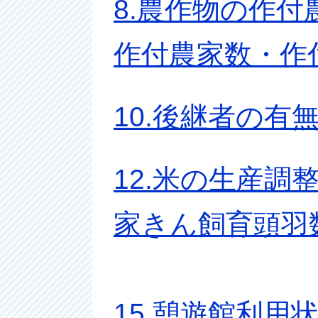
8.農作物の作付
作付農家数・作
10.後継者の有
12.米の生産調整
家きん飼育頭羽
15.憩遊館利用