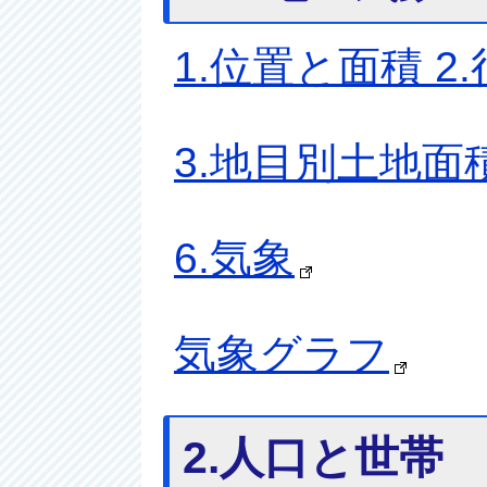
1.位置と面積 2
3.地目別土地面
6.気象
気象グラフ
2.人口と世帯