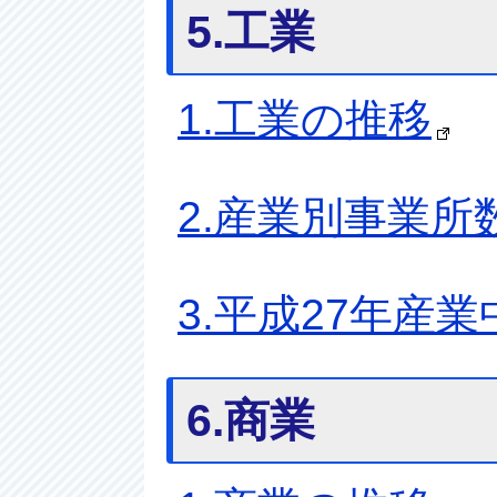
5.工業
1.工業の推移
2.産業別事業所
3.平成27年産
6.商業