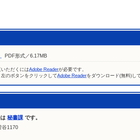
）
PDF形式／6.17MB
覧いただくには
Adobe Reader
が必要です。
、左のボタンをクリックして
Adobe Reader
をダウンロード(無料)し
せは
秘書課
です。
谷1170