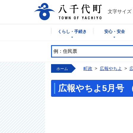
八千代町公式
文字サイズ
くらし・手続き
安心・安全
町政
>
広報やちよ
>
ホーム
広報やちよ5月号 （