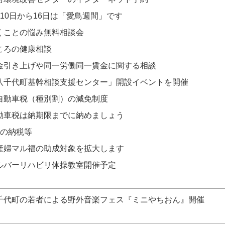
月10日から16日は「愛鳥週間」です
くことの悩み無料相談会
ころの健康相談
金引き上げや同一労働同一賃金に関する相談
八千代町基幹相談支援センター」開設イベントを開催
自動車税（種別割）の減免制度
動車税は納期限までに納めましょう
月の納税等
産婦マル福の助成対象を拡大します
ルバーリハビリ体操教室開催予定
千代町の若者による野外音楽フェス『ミニやちおん』開催