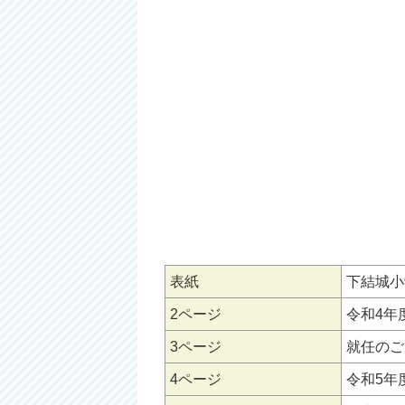
表紙
下結城小
2ページ
令和4年
3ページ
就任のご
4ページ
令和5年