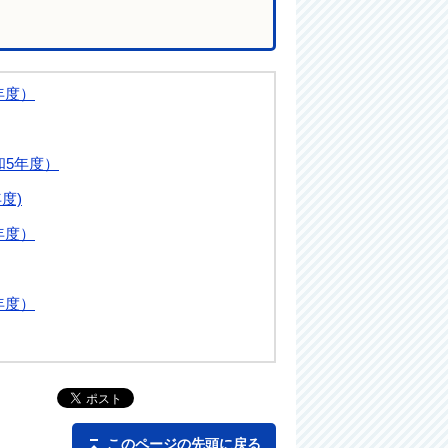
年度）
和5年度）
度)
年度）
年度）
このページの先頭に戻る