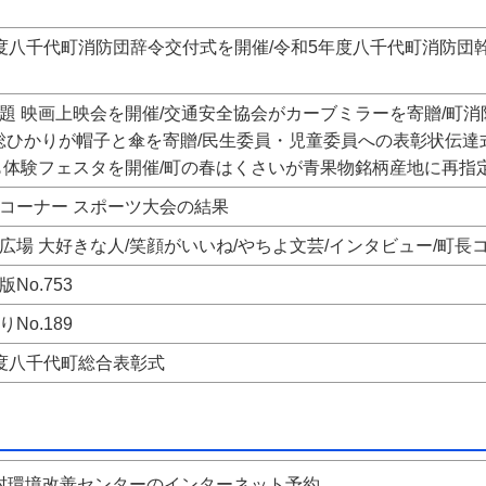
度八千代町消防団辞令交付式を開催/令和5年度八千代町消防団
題 映画上映会を開催/交通安全協会がカーブミラーを寄贈/町
常総ひかりが帽子と傘を寄贈/民生委員・児童委員への表彰状伝達
も体験フェスタを開催/町の春はくさいが青果物銘柄産地に再指定/
コーナー スポーツ大会の結果
広場 大好きな人/笑顔がいいね/やちよ文芸/インタビュー/町長コラム
No.753
No.189
度八千代町総合表彰式
村環境改善センターのインターネット予約