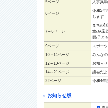
5ページ
人事異動
令和5年
6ページ
します
まちの話
7～8ページ
章/JA
贈/子ど
9ページ
スポーツ
10～11ページ
みんなの
12～13ページ
お知らせ版
14～21ページ
議会だより
22ページ
令和4年
お知らせ版
農