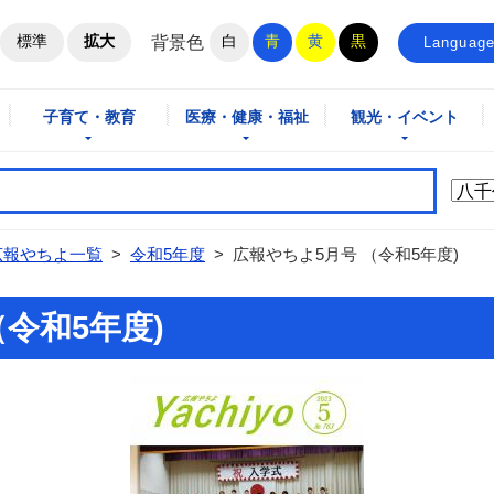
ホームページ
標準
拡大
白
青
黄
黒
背景色
Languag
子育て・教育
医療・健康・福祉
観光・イベント
広報やちよ一覧
>
令和5年度
>
広報やちよ5月号 （令和5年度)
令和5年度)