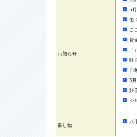
5
働
こ
賃
「
お知らせ
軽
自
5
妊
シ
八
催し物