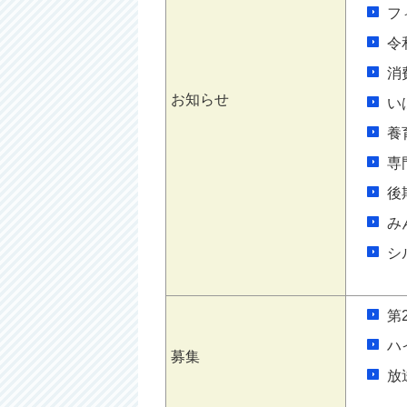
フ
令
消
お知らせ
い
養
専
後
み
シ
第
ハ
募集
放