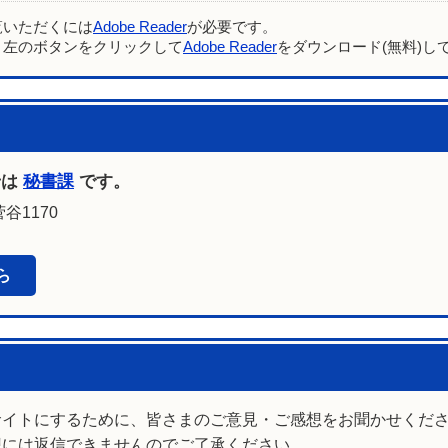
覧いただくには
Adobe Reader
が必要です。
、左のボタンをクリックして
Adobe Reader
をダウンロード(無料)し
せは
秘書課
です。
谷1170
ら
サイトにするために、皆さまのご意見・ご感想をお聞かせくだ
想には返信できませんのでご了承ください。