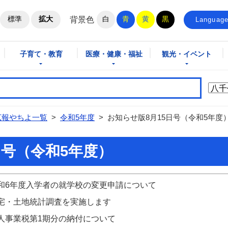
ホームページ
標準
拡大
白
青
黄
黒
背景色
Languag
子育て・教育
医療・健康・福祉
観光・イベント
広報やちよ一覧
>
令和5年度
>
お知らせ版8月15日号（令和5年度
日号（令和5年度）
和6年度入学者の就学校の変更申請について
宅・土地統計調査を実施します
人事業税第1期分の納付について