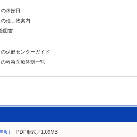
月の休館日
月の催し物案内
着図書
月の保健センターガイド
月の救急医療体制一覧
5年度）
PDF形式／1.09MB