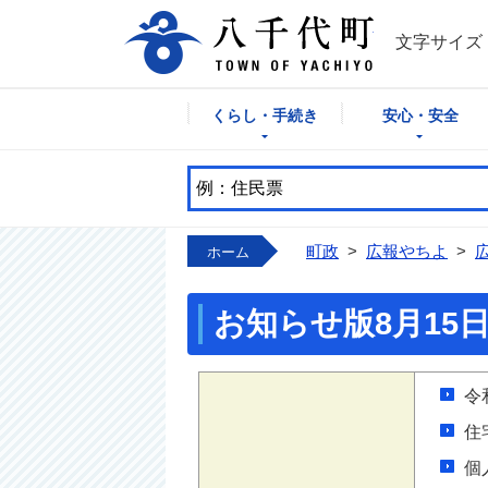
八千代町公式
文字サイズ
くらし・手続き
安心・安全
町政
>
広報やちよ
>
ホーム
お知らせ版8月15
令
住
個