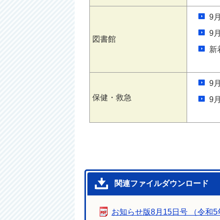
9
9
図書館
新
9
保健・救急
9
関連ファイルダウンロード
お知らせ版8月15日号 （令和