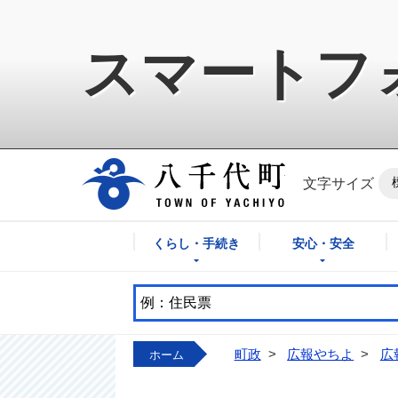
スマートフ
八千代町公式ホ
文字サイズ
くらし・手続き
安心・安全
町政
>
広報やちよ
>
広
ホーム