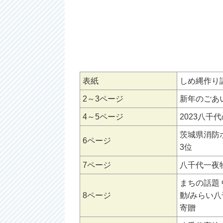
表紙
しめ縄作り
2～3ページ
新年のごあ
4～5ページ
2023八
茨城県消防
6ページ
3位
7ページ
八千代一夜
まちの話題
8ページ
動/みらい
寄贈