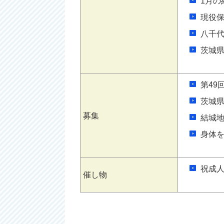
1月の
現役
八千
茨城
第49
茨城
募集
結城
身体
祝成
催し物