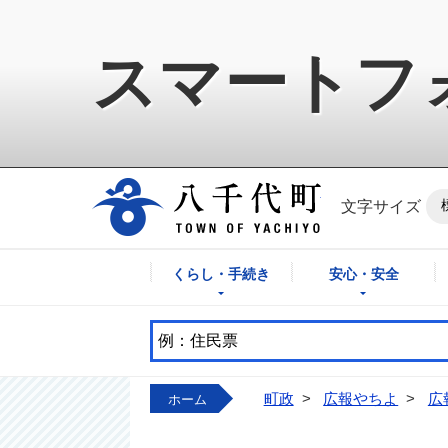
スマートフ
八千代町公式ホ
文字サイズ
くらし・手続き
安心・安全
町政
>
広報やちよ
>
広
ホーム