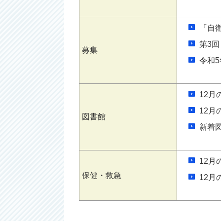
『自
第3
募集
令和
12月
12月
図書館
新着
12
保健・救急
12