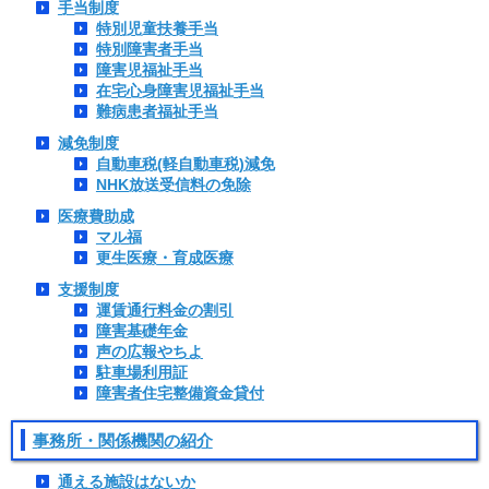
手当制度
特別児童扶養手当
特別障害者手当
障害児福祉手当
在宅心身障害児福祉手当
難病患者福祉手当
減免制度
自動車税(軽自動車税)減免
NHK放送受信料の免除
医療費助成
マル福
更生医療・育成医療
支援制度
運賃通行料金の割引
障害基礎年金
声の広報やちよ
駐車場利用証
障害者住宅整備資金貸付
事務所・関係機関の紹介
通える施設はないか