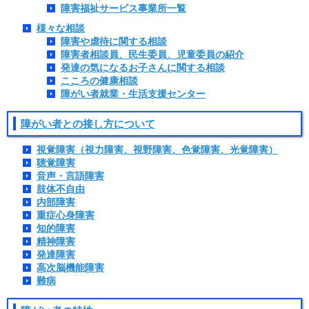
障害福祉サービス事業所一覧
様々な相談
障害や虐待に関する相談
障害者相談員、民生委員、児童委員の紹介
発達の気になるお子さんに関する相談
こころの健康相談
障がい者就業・生活支援センター
障がい者との接し方について
視覚障害（視力障害、視野障害、色覚障害、光覚障害）
聴覚障害
音声・言語障害
肢体不自由
内部障害
重症心身障害
知的障害
精神障害
発達障害
高次脳機能障害
難病