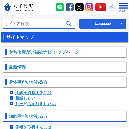
八千代町LINE
八千代町Facebook
八千代町X
八千代町Instagra
八千代町You
八千代
八千代町公式ホームページ
Language
サイトマップ
やちよ障がい福祉ナビ トップページ
最新情報
身体障がいがある方
手帳を取得するには
相談したい
サービスを利用したい
知的障がいがある方
手帳を取得するには