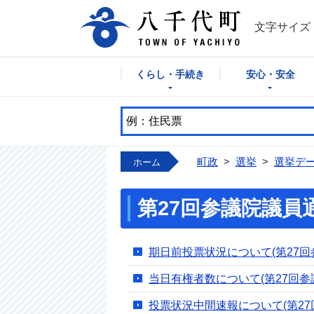
八千代町公式
文字サイズ
くらし・手続き
安心・安全
町政
>
選挙
>
選挙デ
ホーム
第27回参議院議員通
期日前投票状況について(第27回
当日有権者数について(第27回参
投票状況中間速報について(第27