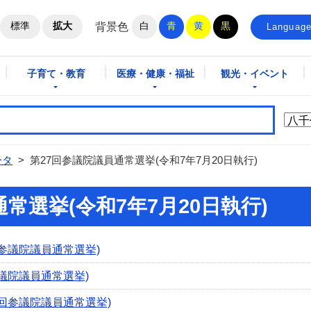
ホームページ
標準
拡大
白
青
黄
黒
背景色
Languag
子育て・教育
医療・健康・福祉
観光・イベント
ータ
>
第27回参議院議員通常選挙(令和7年7月20日執行)
常選挙(令和7年7月20日執行)
参議院議員通常選挙)
議院議員通常選挙)
回参議院議員通常選挙)