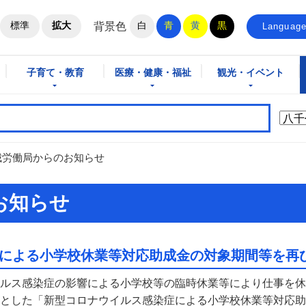
ホームページ
標準
拡大
白
青
黄
黒
背景色
Languag
子育て・教育
医療・健康・福祉
観光・イベント
城労働局からのお知らせ
お知らせ
による小学校休業等対応助成金の対象期間等を再
ルス感染症の影響による小学校等の臨時休業等により仕事を休
とした「新型コロナウイルス感染症による小学校休業等対応助