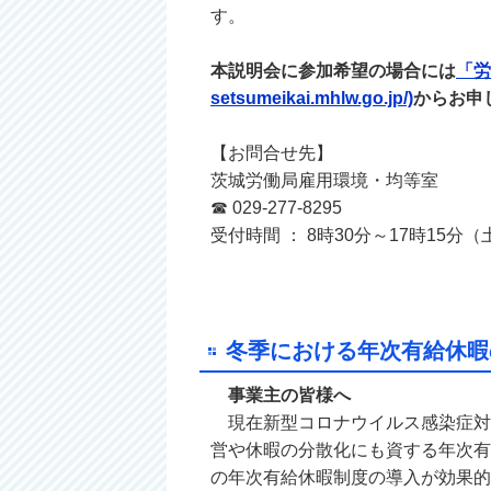
す。
本説明会に参加希望の場合には
「労
setsumeikai.mhlw.go.jp/)
からお申
【お問合せ先】
茨城労働局雇用環境・均等室
☎ 029‐277‐8295
受付時間 ： 8時30分～17時15
冬季における年次有給休暇
事業主の皆様へ
現在新型コロナウイルス感染症対
営や休暇の分散化にも資する年次有
の年次有給休暇制度の導入が効果的