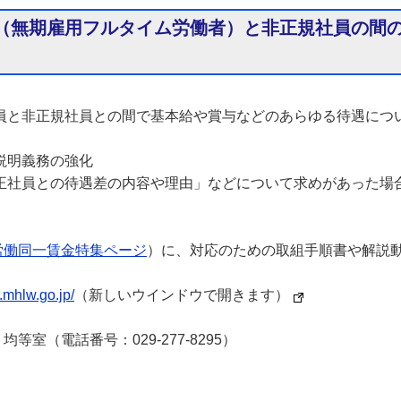
（無期雇用フルタイム労働者）と非正規社員の間
と非正規社員との間で基本給や賞与などのあらゆる待遇につ
説明義務の強化
社員との待遇差の内容や理由」などについて求めがあった場
労働同一賃金特集ページ
）に、対応のための取組手順書や解説
n.mhlw.go.jp/
（新しいウインドウで開きます）
室（電話番号：029-277-8295）