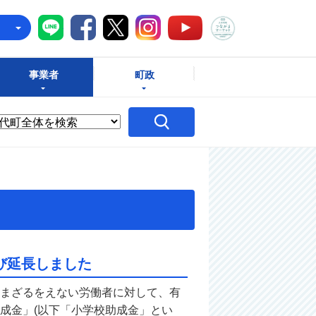
八千代町LINE
八千代町Facebook
八千代町X
八千代町Instagram
八千代町つな
八千代町YouTube
e
事業者
町政
び延長しました
まざるをえない労働者に対して、有
成金」(以下「小学校助成金」とい