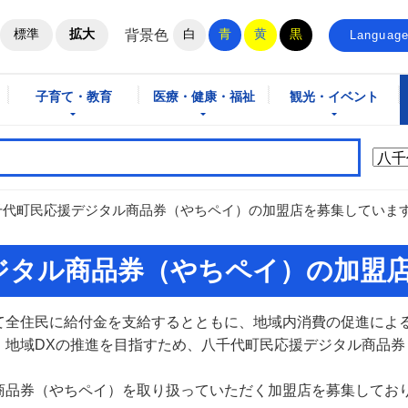
ホームページ
標準
拡大
白
青
黄
黒
背景色
Languag
子育て・教育
医療・健康・福祉
観光・イベント
千代町民応援デジタル商品券（やちペイ）の加盟店を募集していま
ジタル商品券（やちペイ）の加盟
全住民に給付金を支給するとともに、地域内消費の促進によ
、地域DXの推進を目指すため、八千代町民応援デジタル商品券
品券（やちペイ）を取り扱っていただく加盟店を募集してお