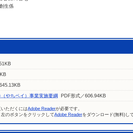
方創生係
51KB
KB
45.13KB
券（やちペイ）事業実施要綱
PDF形式／606.94KB
覧いただくには
Adobe Reader
が必要です。
、左のボタンをクリックして
Adobe Reader
をダウンロード(無料)し