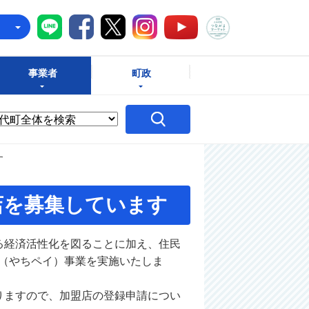
八千代町LINE
八千代町Facebook
八千代町X
八千代町Instagram
八千代町つな
八千代町YouTube
e
事業者
町政
す
店を募集しています
る経済活性化を図ることに加え、住民
（やちペイ）事業を実施いたしま
りますので、加盟店の登録申請につい