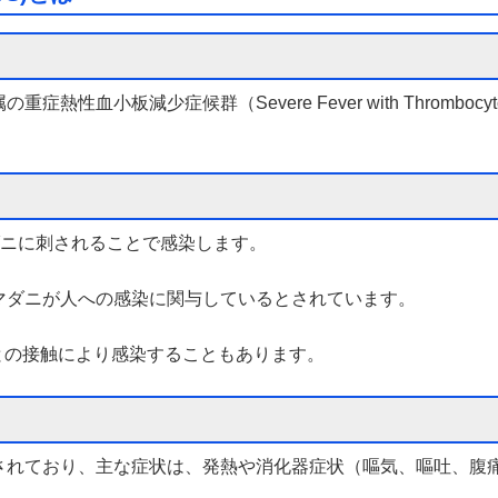
小板減少症候群（Severe Fever with Thrombocytope
ダニに刺されることで感染します。
マダニが人への感染に関与しているとされています。
物との接触により感染することもあります。
されており、主な症状は、発熱や消化器症状（嘔気、嘔吐、腹