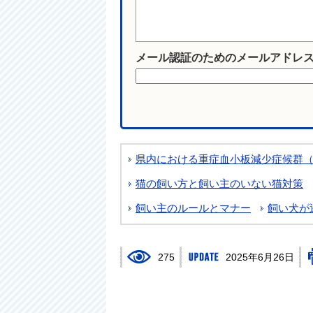
メール認証のためのメールアドレ
県内における重症血小板減少症候群（S
猫の飼い方と飼い主のいない猫対策
飼い主のルールとマナー
飼い犬が
275
2025年6月26日