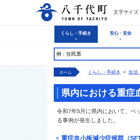
八千代町公式
文字サイズ
くらし・手続き
安心・安全
くらし・手続き
>
生活
ホーム
県内における重症血
令和7年5月に県内において、ペ
る事例が発生しました。
重症血小板減少症候群（SFT