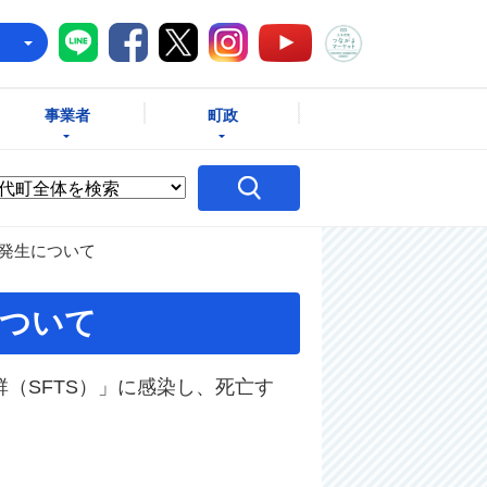
八千代町LINE
八千代町Facebook
八千代町X
八千代町Instagram
八千代町つな
八千代町YouTube
e
事業者
町政
の発生について
について
（SFTS）」に感染し、死亡す