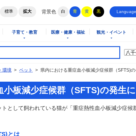
ホームページ
標準
拡大
白
青
黄
黒
背景色
Languag
子育て・教育
医療・健康・福祉
観光・イベント
・環境
>
ペット
>
県内における重症血小板減少症候群（SFTS)
小板減少症候群（SFTS)の発生
ットとして飼われている猫が「重症熱性血小板減少症候群
S)とは