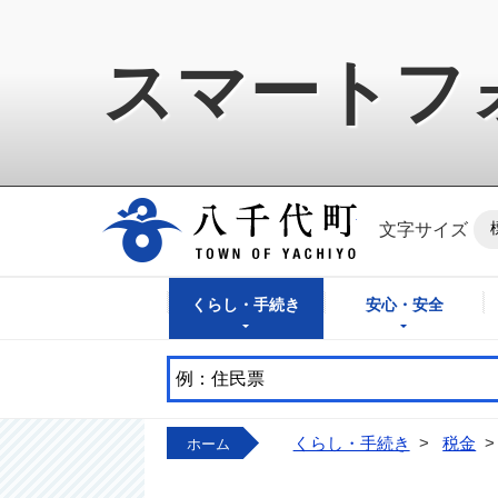
スマートフ
八千代町公式ホ
文字サイズ
くらし・手続き
安心・安全
くらし・手続き
>
税金
>
ホーム