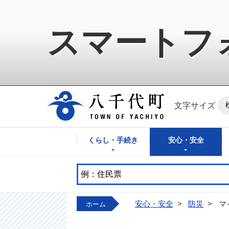
スマートフ
八千代町公式ホ
文字サイズ
くらし・手続き
安心・安全
安心・安全
>
防災
>
マ
ホーム