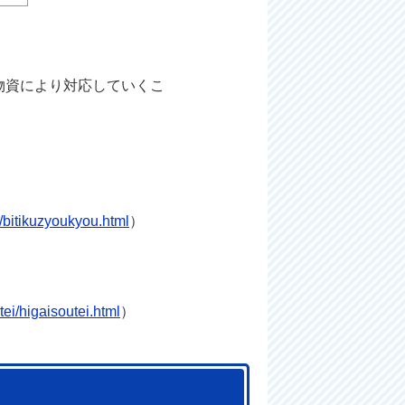
物資により対応していくこ
i/bitikuzyoukyou.html
）
tei/higaisoutei.html
）