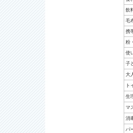
飲
毛
携
粉
使
子
大
ト
生
マ
消
パ