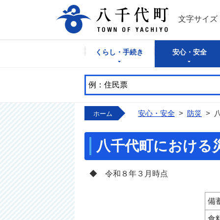
八千代町公式
文字サイズ
くらし・手続き
安心・安全
安心・安全
>
防災
>
ホーム
八千代町における
◆ 令和８年３月時点
備
食