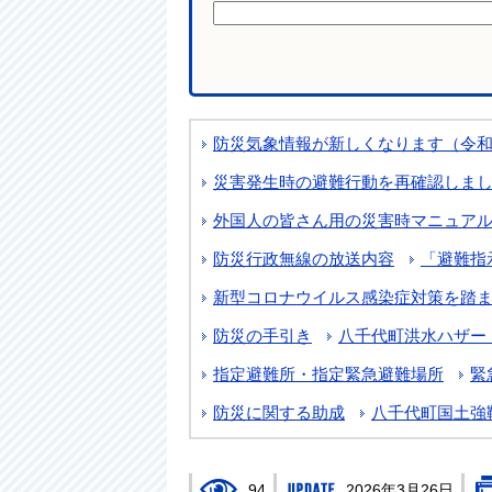
防災気象情報が新しくなります（令和8
災害発生時の避難行動を再確認しま
外国人の皆さん用の災害時マニュア
防災行政無線の放送内容
「避難指
新型コロナウイルス感染症対策を踏
防災の手引き
八千代町洪水ハザー
指定避難所・指定緊急避難場所
緊
防災に関する助成
八千代町国土強
94
2026年3月26日