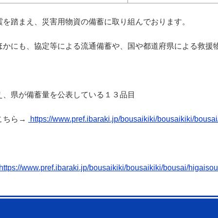
を踏まえ、災害用物資の備蓄に取り組んでおります。
かにも、協定等による流通備蓄や、国や都道府県による救援
、県が備蓄量を公表している１３品目
こちら→
https://www.pref.ibaraki.jp/bousaikiki/bousaikiki/bousa
https://www.pref.ibaraki.jp/bousaikiki/bousaikiki/bousai/higaisou