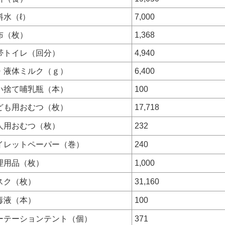
料水（ℓ）
7,000
布（枚）
1,368
帯トイレ（回分）
4,940
・液体ミルク（ｇ）
6,400
い捨て哺乳瓶（本）
100
ども用おむつ（枚）
17,718
人用おむつ（枚）
232
イレットペーパー（巻）
240
理用品（枚）
1,000
スク（枚）
31,160
毒液（本）
100
ーテーションテント（個）
371