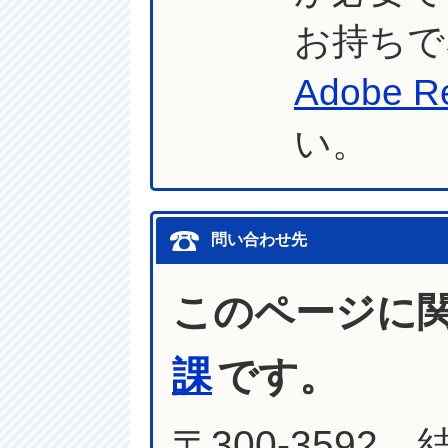
お持ちで
Adobe R
い。
問い合わせ先
このページに
課
です。
〒300-3592