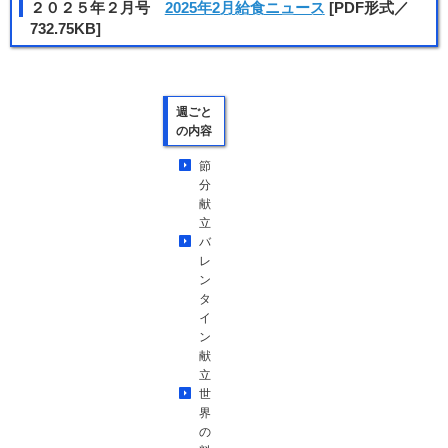
２０２５年２月号
2025年2月給食ニュース
[PDF形式／
732.75KB]
週ごと
の内容
節
分
献
立
バ
レ
ン
タ
イ
ン
献
立
世
界
の