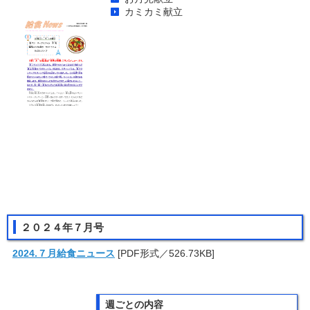
カミカミ献立
２０２４年７月号
2024.７月
給
食
ニ
ュース
[PDF形式／526.73KB]
週ごとの内容