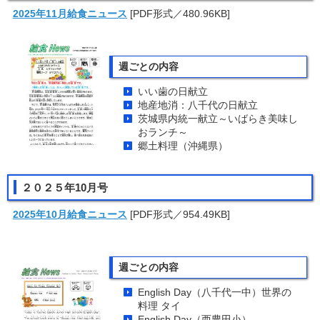
2025年11月給食ニュース
[PDF形式／480.96KB]
週ごとの内容
いい歯の日献立
地産地消：八千代の日献立
茨城県内統一献立～いばらき美味し
おランチ～
郷土料理（沖縄県）
２０２５年10月号
2025年10月給食ニュース
[PDF形式／954.49KB]
週ごとの内容
English Day（八千代一中）世界の
料理 タイ
English Day（西豊田小）