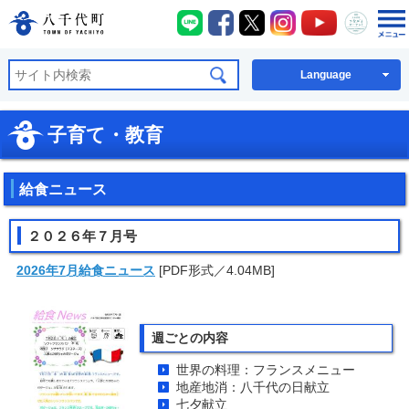
八千代町LINE
八千代町Facebook
八千代町X
八千代町Instagra
八千代町You
八千代
八千代町公式ホームページ
Language
子育て・教育
給食ニュース
２０２６年７月号
2026年7月給食ニュース
[PDF形式／4.04MB]
週ごとの内容
世界の料理：フランスメニュー
地産地消：八千代の日献立
七夕献立