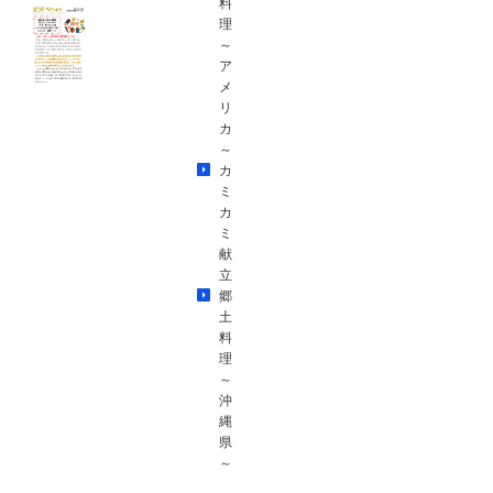
料
理
～
ア
メ
リ
カ
～
カ
ミ
カ
ミ
献
立
郷
土
料
理
～
沖
縄
県
～