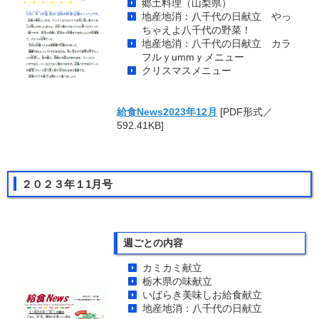
郷土料理（山梨県）
地産地消：八千代の日献立 やっ
ちゃえよ八千代の野菜！
地産地消：八千代の日献立 カラ
フルｙummｙメニュー
クリスマスメニュー
給食News2023年12月
[PDF形式／
592.41KB]
２０２３年１1月号
週ごとの内容
カミカミ献立
栃木県の味献立
いばらき美味しお給食献立
地産地消：八千代の日献立