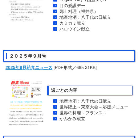
目の愛護デー
郷土料理（福井県）
地産地消：八千代の日献立
カミカミ献立
ハロウイン献立
２０２５年９月号
2025年9月給食ニュース
[PDF形式／685.31KB]
週ごとの内容
地産地消：八千代の日献立
世界陸上～東京大会～応援メニュー
世界の料理～フランス～
かみかみ献立