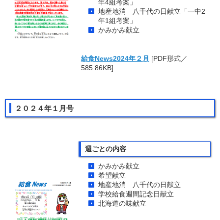
年4組考案」
地産地消 八千代の日献立「一中2
年1組考案」
かみかみ献立
給食News2024年２月
[PDF形式／
585.86KB]
２０２４年１月号
週ごとの内容
かみかみ献立
希望献立
地産地消 八千代の日献立
学校給食週間記念日献立
北海道の味献立