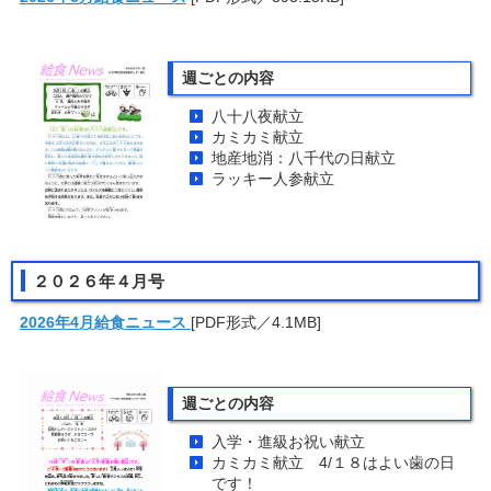
週ごとの内容
八十八夜献立
カミカミ献立
地産地消：八千代の日献立
ラッキー人参献立
２０２６年４月号
2026年4月給食ニュース
[PDF形式／4.1MB]
週ごとの内容
入学・進級お祝い献立
カミカミ献立 4/１８はよい歯の日
です！