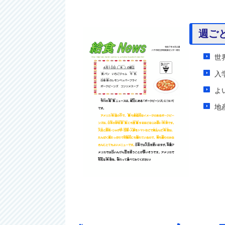
週ご
世
入
よ
地