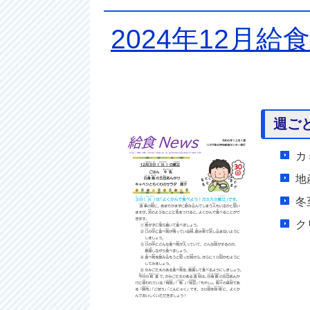
2024年12月給
週ご
カ
地
冬
ク