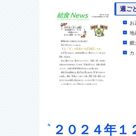
週ご
お
地
郷
カ
２０２４年