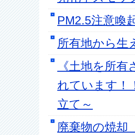
PM2.5注意
所有地から生
《土地を所有
れています！
立て～
廃棄物の焼却