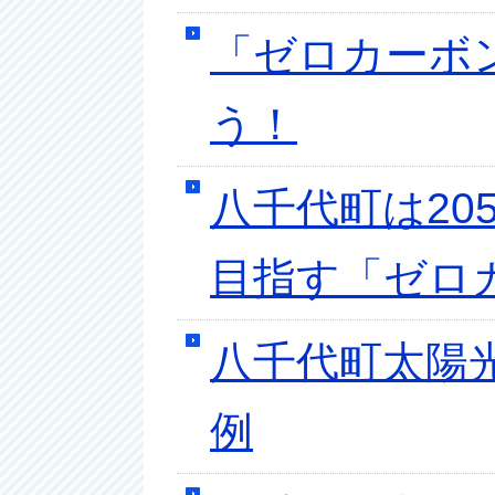
「ゼロカーボ
う！
八千代町は20
目指す「ゼロ
八千代町太陽
例