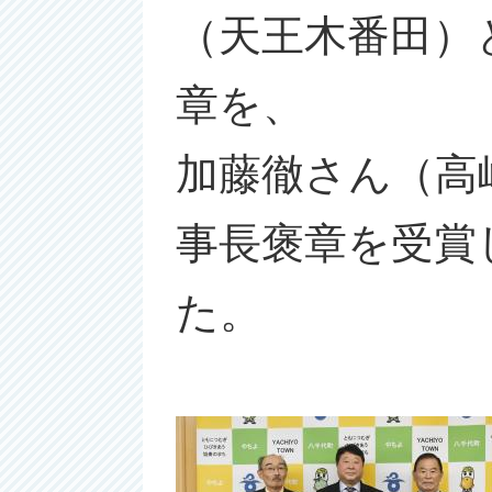
（天王木番田）
章を、
加藤徹さん（高
事長褒章を受賞
た。