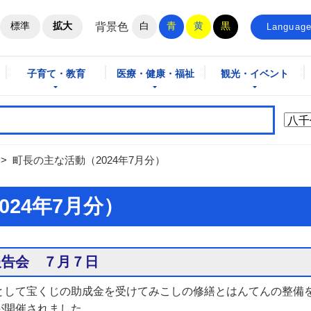
ホームページ
標準
拡大
白
青
黄
黒
背景色
Languag
子育て・教育
医療・健康・福祉
観光・イベント
>
町長の主な活動（2024年7月分）
024年7月分）
報告会 ７月７日
として宝くじの助成金を受けてみこしの修繕とはんてんの整備
が開催されました。