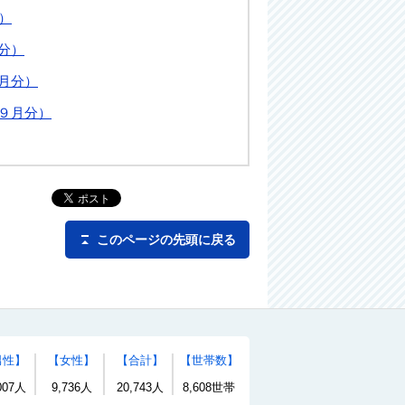
）
月分）
２月分）
年９月分）
このページの先頭に戻る