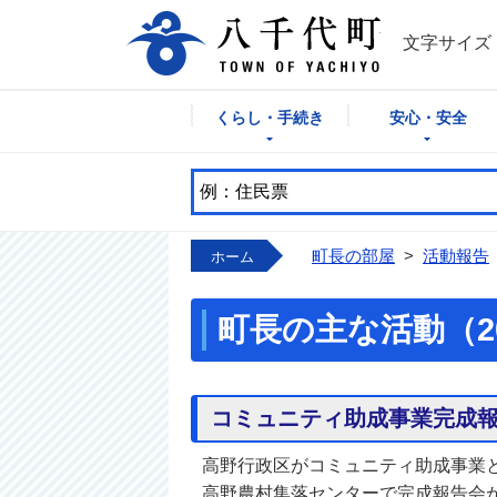
八千代町公式
文字サイズ
くらし・手続き
安心・安全
町長の部屋
>
活動報告
ホーム
町長の主な活動（2
コミュニティ助成事業完成
高野行政区がコミュニティ助成事業
高野農村集落センターで完成報告会