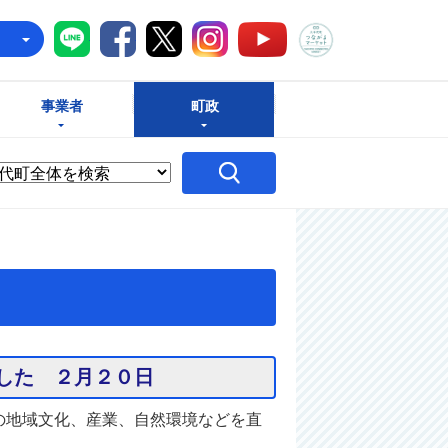
八千代町LINE
八千代町Facebook
八千代町X
八千代町Instagram
八千代町つな
八千代町YouTube
e
事業者
町政
した ２月２０日
の地域文化、産業、自然環境などを直