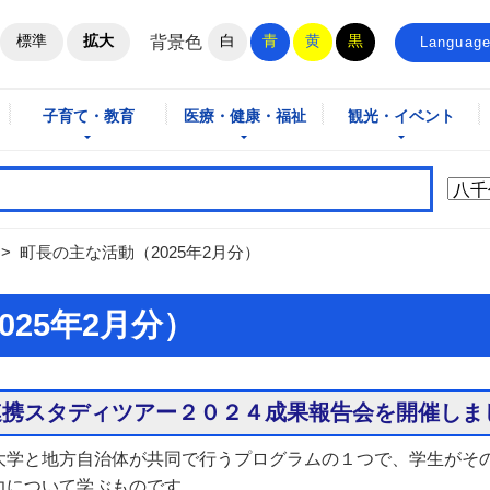
ホームページ
標準
拡大
白
青
黄
黒
背景色
Languag
子育て・教育
医療・健康・福祉
観光・イベント
>
町長の主な活動（2025年2月分）
025年2月分）
連携スタディツアー２０２４成果報告会を開催しま
大学と地方自治体が共同で行うプログラムの１つで、学生がそ
力について学ぶものです。